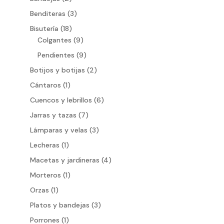
productos
3
Benditeras
3
productos
18
Bisutería
18
productos
9
Colgantes
9
productos
9
Pendientes
9
productos
2
Botijos y botijas
2
productos
1
Cántaros
1
producto
6
Cuencos y lebrillos
6
productos
7
Jarras y tazas
7
productos
3
Lámparas y velas
3
productos
1
Lecheras
1
producto
4
Macetas y jardineras
4
productos
1
Morteros
1
producto
1
Orzas
1
producto
3
Platos y bandejas
3
productos
1
Porrones
1