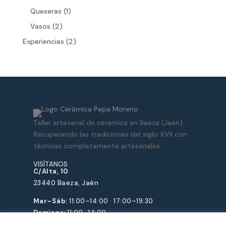
producto
1
Queseras
1
producto
2
Vasos
2
productos
2
Experiencias
2
productos
Taller artesanal de cerámica en Baeza (Jaén).
Recuperando las tradiciones del siglo XVII con
técnicas completamente artesanales.
VISÍTANOS
C/Alta, 10
23440 Baeza, Jaén
Mar–Sáb:
11:00–14:00 · 17:00–19:30
Domingo:
11:00–14:00