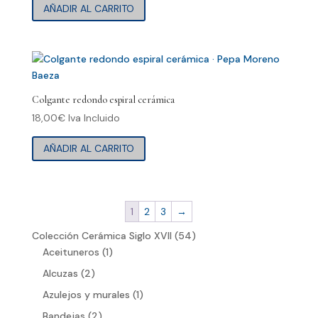
AÑADIR AL CARRITO
Colgante redondo espiral cerámica
18,00
€
Iva Incluido
AÑADIR AL CARRITO
1
2
3
→
54
Colección Cerámica Siglo XVII
54
1
productos
Aceituneros
1
producto
2
Alcuzas
2
productos
1
Azulejos y murales
1
producto
2
Bandejas
2