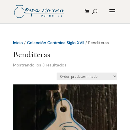
Inicio
/
Colección Cerámica Siglo XVII
/ Benditeras
Benditeras
Mostrando los 3 resultados