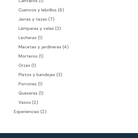
1
Cántaros
1
producto
6
Cuencos y lebrillos
6
productos
7
Jarras y tazas
7
productos
3
Lámparas y velas
3
productos
1
Lecheras
1
producto
4
Macetas y jardineras
4
productos
1
Morteros
1
producto
1
Orzas
1
producto
3
Platos y bandejas
3
productos
1
Porrones
1
producto
1
Queseras
1
producto
2
Vasos
2
productos
2
Experiencias
2
productos