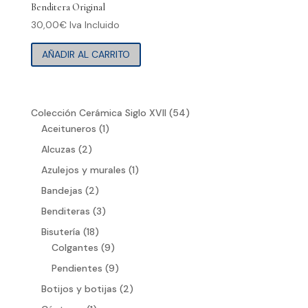
Benditera Original
30,00
€
Iva Incluido
AÑADIR AL CARRITO
54
Colección Cerámica Siglo XVII
54
1
productos
Aceituneros
1
producto
2
Alcuzas
2
productos
1
Azulejos y murales
1
producto
2
Bandejas
2
productos
3
Benditeras
3
productos
18
Bisutería
18
productos
9
Colgantes
9
productos
9
Pendientes
9
productos
2
Botijos y botijas
2
productos