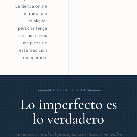
La tienda online
permite que
cualquier
persona tenga
en sus manos
una pieza de
esta tradición
recuperada.
K
K
NUESTRA FILOSOFÍA
Lo imperfecto es
lo verdadero
En nuestra mirada al futuro, nuestros diseños pretenden