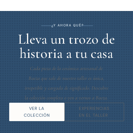
K
K
¿Y AHORA QUÉ?
Lleva un trozo de
historia a tu casa
Cada pieza de la cerámica artesanal de
Baeza que sale de nuestro taller es única,
irrepetible y cargada de significado. Descubre
la colección completa o ven a vernos a Baeza.
VER LA
EXPERIENCIAS
COLECCIÓN
EN EL TALLER