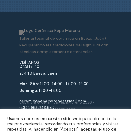
Taller artesanal de cerámica en Baeza (Jaén).
Recuperando las tradiciones del siglo XVII con
técnicas completamente artesanales.
VISÍTANOS
C/Alta, 10
23440 Baeza, Jaén
Mar–Sáb:
11:00–14:00 · 17:00–19:30
Domingo:
11:00–14:00
ceramicapepamoreno@gmail.com
Copyright © Cerámica Pepa Moreno 2026 -
(+34) 953 743 547
Todos los derechos reservados
Usamos cookies en nuestro sitio web para ofrecerte la
mejor experiencia, recordando tus preferencias y visitas
repetidas. Al hacer clic en "Aceptar", aceptas el uso de