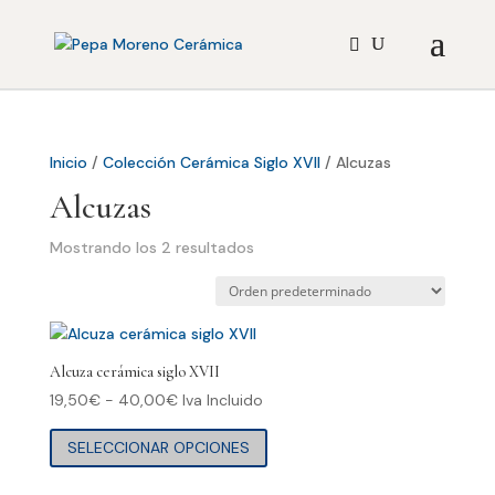
Inicio
/
Colección Cerámica Siglo XVII
/ Alcuzas
Alcuzas
Mostrando los 2 resultados
Alcuza cerámica siglo XVII
Rango
19,50
€
-
40,00
€
Iva Incluido
de
Este
SELECCIONAR OPCIONES
precios:
producto
desde
tiene