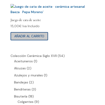
19,50€
múltiples
hasta
variantes.
40,00€
Las
opciones
Juego de cata de aceite
se
15,00
€
Iva Incluido
pueden
elegir
AÑADIR AL CARRITO
en
la
página
de
54
Colección Cerámica Siglo XVII
54
producto
1
productos
Aceituneros
1
producto
2
Alcuzas
2
productos
1
Azulejos y murales
1
producto
2
Bandejas
2
productos
3
Benditeras
3
productos
18
Bisutería
18
productos
9
Colgantes
9