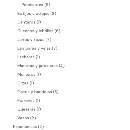
productos
9
Pendientes
9
productos
2
Botijos y botijas
2
productos
1
Cántaros
1
producto
6
Cuencos y lebrillos
6
productos
7
Jarras y tazas
7
productos
3
Lámparas y velas
3
productos
1
Lecheras
1
producto
4
Macetas y jardineras
4
productos
1
Morteros
1
producto
1
Orzas
1
producto
3
Platos y bandejas
3
productos
1
Porrones
1
producto
1
Queseras
1
producto
2
Vasos
2
productos
2
Experiencias
2