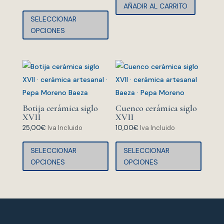
AÑADIR AL CARRITO
precios:
Este
SELECCIONAR
desde
producto
OPCIONES
12,00€
tiene
hasta
múltiples
60,00€
variantes.
Las
opciones
se
Botija cerámica siglo
Cuenco cerámica siglo
pueden
XVII
XVII
elegir
25,00
€
Iva Incluido
10,00
€
Iva Incluido
en
Este
Este
SELECCIONAR
SELECCIONAR
la
producto
produ
OPCIONES
OPCIONES
página
tiene
tiene
de
múltiples
múltip
producto
variantes.
variant
Las
Las
opciones
opcion