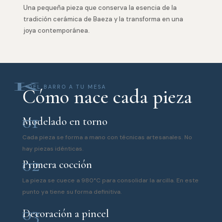
Una pequeña pieza que conserva la esencia de la
tradición cerámica de Baeza y la transforma en una
joya contemporánea.
K
DEL BARRO A TU MESA
Cómo nace cada pieza
01
Modelado en torno
Cada pieza se forma a mano con técnicas artesanales. No
hay piezas idénticas.
02
Primera cocción
La pieza se cuece a 980°C para consolidar la arcilla. En este
punto ya tiene su forma definitiva.
03
Decoración a pincel