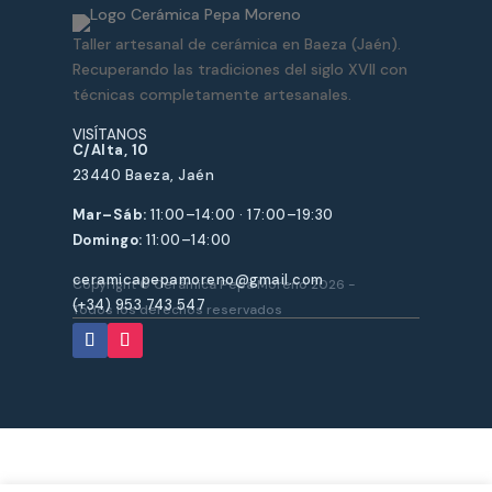
se
se
Taller artesanal de cerámica en Baeza (Jaén).
pueden
puede
Recuperando las tradiciones del siglo XVII con
elegir
elegir
técnicas completamente artesanales.
en
en
la
la
VISÍTANOS
C/Alta, 10
página
página
23440 Baeza, Jaén
de
de
Mar–Sáb:
11:00–14:00 · 17:00–19:30
producto
produ
Domingo:
11:00–14:00
ceramicapepamoreno@gmail.com
Copyright © Cerámica Pepa Moreno 2026 -
(+34) 953 743 547
Todos los derechos reservados