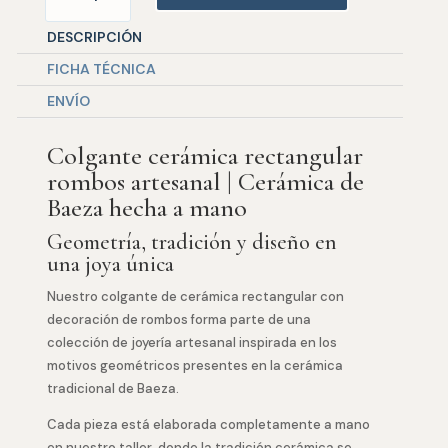
Rectangular
DESCRIPCIÓN
Rombos
cantidad
FICHA TÉCNICA
ENVÍO
Colgante cerámica rectangular
rombos artesanal | Cerámica de
Baeza hecha a mano
Geometría, tradición y diseño en
una joya única
Nuestro colgante de cerámica rectangular con
decoración de rombos forma parte de una
colección de joyería artesanal inspirada en los
motivos geométricos presentes en la cerámica
tradicional de Baeza.
Cada pieza está elaborada completamente a mano
en nuestro taller, donde la tradición cerámica se