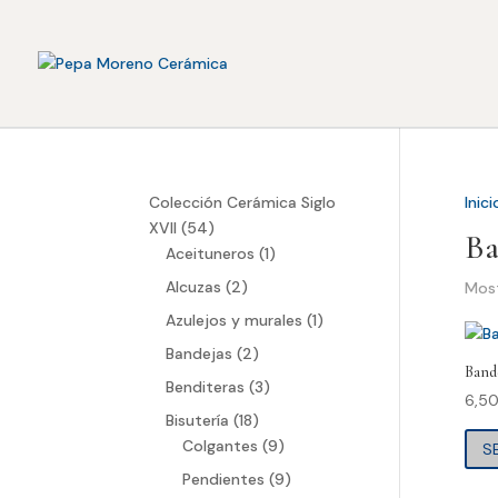
Colección Cerámica Siglo
Inici
54
XVII
54
Ba
productos
1
Aceituneros
1
producto
2
Alcuzas
2
Most
productos
1
Azulejos y murales
1
producto
2
Bandejas
2
Bande
productos
3
Benditeras
3
6,5
productos
18
Bisutería
18
productos
9
Colgantes
9
S
productos
9
Pendientes
9