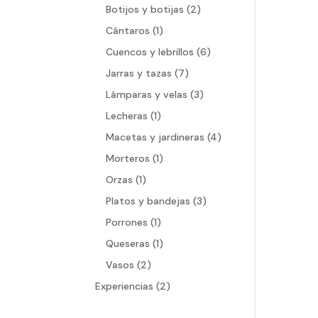
productos
2
Botijos y botijas
2
productos
1
Cántaros
1
producto
6
Cuencos y lebrillos
6
productos
7
Jarras y tazas
7
productos
3
Lámparas y velas
3
productos
1
Lecheras
1
producto
4
Macetas y jardineras
4
productos
1
Morteros
1
producto
1
Orzas
1
producto
3
Platos y bandejas
3
productos
1
Porrones
1
producto
1
Queseras
1
producto
2
Vasos
2
productos
2
Experiencias
2
productos