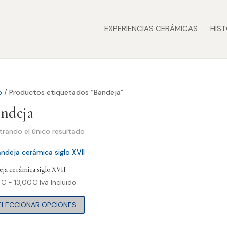
EXPERIENCIAS CERÁMICAS
HIST
o
/ Productos etiquetados “Bandeja”
ndeja
rando el único resultado
ja cerámica siglo XVII
Rango
0
€
-
13,00
€
Iva Incluido
de
Este
ELECCIONAR OPCIONES
precios:
producto
desde
tiene