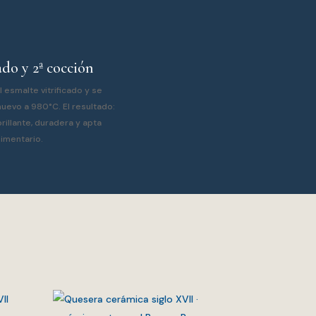
do y 2ª cocción
l esmalte vitrificado y se
uevo a 980°C. El resultado:
rillante, duradera y apta
limentario.