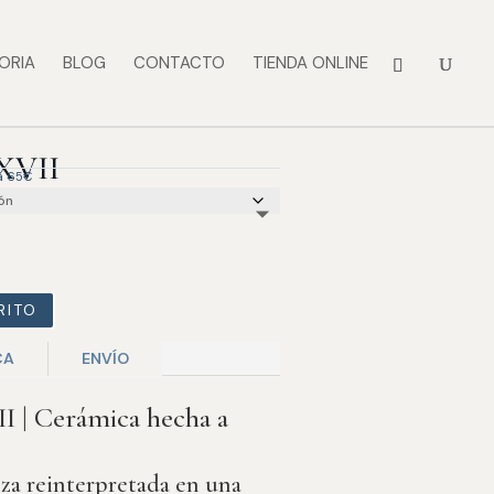
ORIA
BLOG
CONTACTO
TIENDA ONLINE
 XVII
 a 65€
RITO
CA
ENVÍO
I | Cerámica hecha a
eza reinterpretada en una