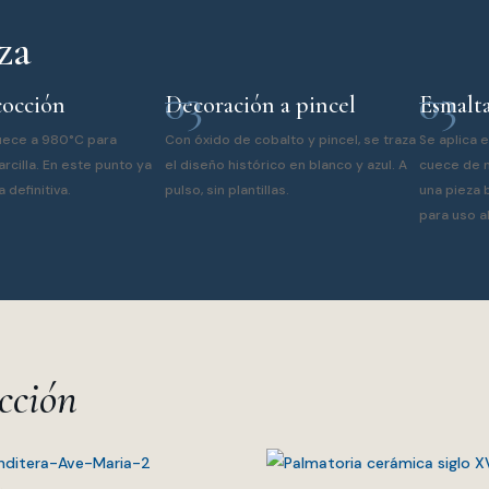
za
03
03
cocción
Decoración a pincel
Esmalta
cuece a 980°C para
Con óxido de cobalto y pincel, se traza
Se aplica e
arcilla. En este punto ya
el diseño histórico en blanco y azul. A
cuece de n
 definitiva.
pulso, sin plantillas.
una pieza b
para uso a
ección