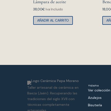
Lámpara de aceite
Bend
38,00
€
Iva Incluido
18,00
AÑADIR AL CARRITO
AÑ
TIENDA
Taller artesanal de cerámica en
Ver colección
Baeza (Jaén). Recuperando las
Azulejos
tradiciones del siglo XVII con
técnicas completamente
Bisutería
artesanales.