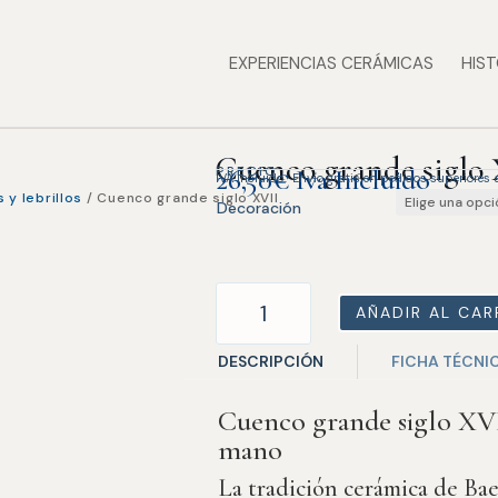
EXPERIENCIAS CERÁMICAS
HIST
Cuenco grande siglo
PRECIO
26,50
€
Iva Incluido
IVA incluido · Envío gratis en pedidos superiores
 y lebrillos
/ Cuenco grande siglo XVII
Decoración
Cuenco
AÑADIR AL CAR
grande
siglo
DESCRIPCIÓN
FICHA TÉCNI
XVII
cantidad
Cuenco grande siglo XVI
mano
La tradición cerámica de Ba