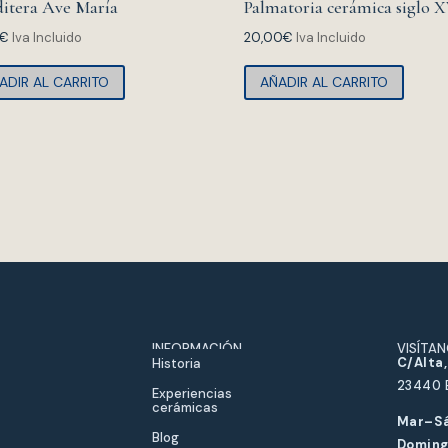
itera Ave María
Palmatoria cerámica siglo X
€
Iva Incluido
20,00
€
Iva Incluido
ADIR AL CARRITO
AÑADIR AL CARRITO
INFORMACIÓN
VISÍTA
C/Alta,
Historia
23440 
Experiencias
cerámicas
Mar–Sá
Blog
Doming