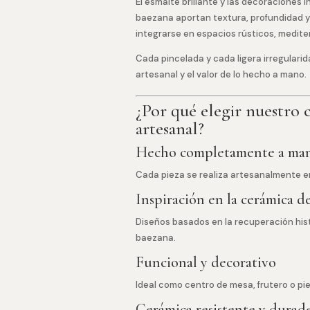
El esmalte brillante y las decoraciones i
baezana aportan textura, profundidad y
integrarse en espacios rústicos, medi
Cada pincelada y cada ligera irregularid
artesanal y el valor de lo hecho a mano.
¿Por qué elegir nuestro
artesanal?
Hecho completamente a ma
Cada pieza se realiza artesanalmente en
Inspiración en la cerámica d
Diseños basados en la recuperación his
baezana.
Funcional y decorativo
Ideal como centro de mesa, frutero o pi
Cerámica resistente y durad