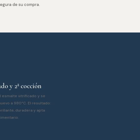
segura de su compra.
do y 2ª cocción
l esmalte vitrificado y se
uevo a 980°C. El resultado:
rillante, duradera y apta
limentario.