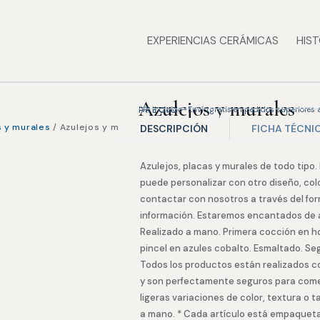
EXPERIENCIAS CERÁMICAS
HIST
Azulejos y murales
PRECIO
IVA incluido · Envío gratis en pedidos superiores
s y murales
/ Azulejos y murales
DESCRIPCIÓN
FICHA TÉCNI
Azulejos, placas y murales de todo tipo.
puede personalizar con otro diseño, co
contactar con nosotros a través del for
información. Estaremos encantados de 
Realizado a mano. Primera cocción en 
pincel en azules cobalto. Esmaltado. S
Todos los productos están realizados co
y son perfectamente seguros para comer
ligeras variaciones de color, textura o
a mano. * Cada artículo está empaqueta