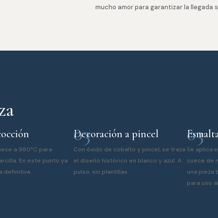
mucho amor para garantizar la llegada 
za
03
03
cocción
Decoración a pincel
Esmalta
cuece a 980°C para
Con óxido de cobalto y pincel, se traza
Se aplica e
arcilla. En este punto ya
el diseño histórico en blanco y azul. A
cuece de n
 definitiva.
pulso, sin plantillas.
una pieza b
para uso a