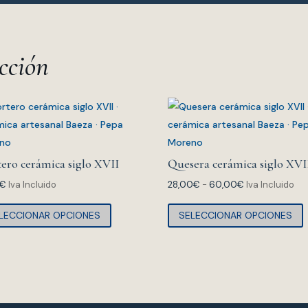
ección
ero cerámica siglo XVII
Quesera cerámica siglo XVI
Rango
€
Iva Incluido
28,00
€
-
60,00
€
Iva Incluido
Este
de
E
LECCIONAR OPCIONES
SELECCIONAR OPCIONES
producto
precios:
tiene
desde
t
múltiples
28,00€
m
variantes.
hasta
v
Las
60,00€
L