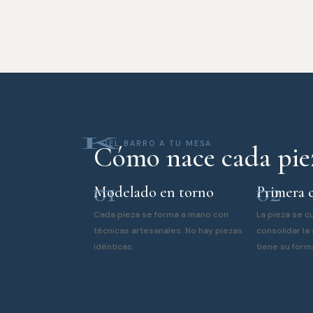
K
DEL BARRO A TU MESA
Cómo nace cada pie
01
02
Modelado en torno
Primera 
Cada pieza se forma a mano con
La pieza se 
técnicas artesanales. No hay piezas
consolidar la 
idénticas.
tiene su forma