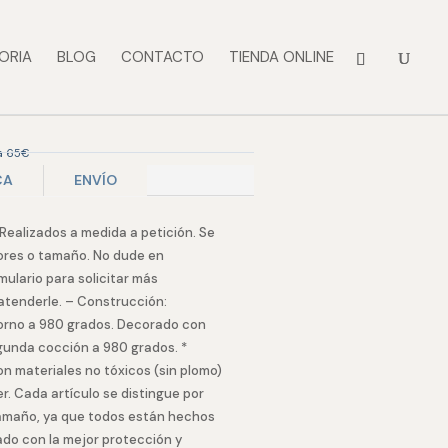
ORIA
BLOG
CONTACTO
TIENDA ONLINE
 a 65€
CA
ENVÍO
 Realizados a medida a petición. Se
lores o tamaño. No dude en
mulario para solicitar más
atenderle. – Construcción:
horno a 980 grados. Decorado con
egunda cocción a 980 grados. *
n materiales no tóxicos (sin plomo)
. Cada artículo se distingue por
 tamaño, ya que todos están hechos
do con la mejor protección y