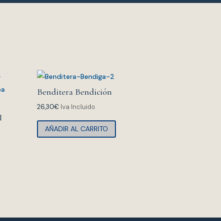
Benditera Bendición
26,30
€
Iva Incluido
I
AÑADIR AL CARRITO
ste
producto
iene
últiples
ariantes.
as