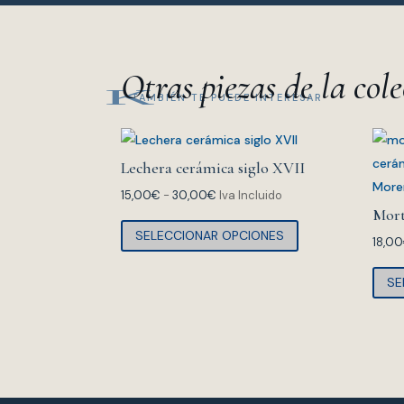
Otras piezas de la col
K
TAMBIÉN TE PUEDE INTERESAR
Lechera cerámica siglo XVII
Rango
15,00
€
-
30,00
€
Iva Incluido
Mort
de
Este
SELECCIONAR OPCIONES
precios:
producto
18,00
desde
tiene
SE
15,00€
múltiples
hasta
variantes.
30,00€
Las
opciones
se