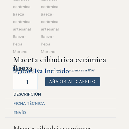
Maceta cilíndrica cerámica
Baeza
PRECIO
25,00
€
Iva Incluido
IVA incluido · Envío gratis en pedidos superiores a 65€
Maceta
AÑADIR AL CARRITO
cilíndrica
cerámica
DESCRIPCIÓN
Baeza
cantidad
FICHA TÉCNICA
ENVÍO
Maceta cilíndrica cerámica