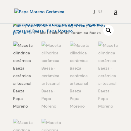
Home
/
Colección Cerámica Siglo XVII
/
Macetas y
jardineras
/ Maceta cilíndrica cerámica Baeza