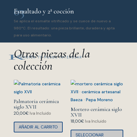
03
Esmaltado y 2ª cocción
Se aplica el esmalte vitrificado y se cuece de nuevo a
980°C. El resultado: una pieza brillante, duradera y apta
para uso alimentario.
Otras piezas de la
K
TAMBIÉN TE PUEDE INTERESAR
colección
Palmatoria cerámica
siglo XVII
Mortero cerámica siglo
20,00
€
Iva Incluido
XVII
18,00
€
Iva Incluido
AÑADIR AL CARRITO
Este
SELECCIONAR
produ