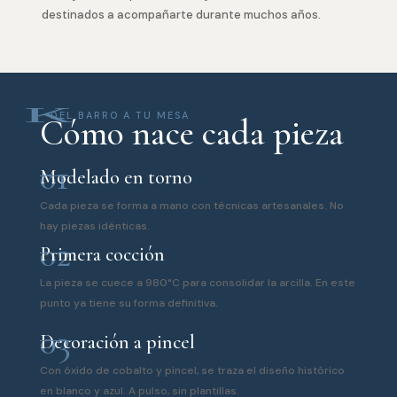
destinados a acompañarte durante muchos años.
K
DEL BARRO A TU MESA
Cómo nace cada pieza
01
Modelado en torno
Cada pieza se forma a mano con técnicas artesanales. No
hay piezas idénticas.
02
Primera cocción
La pieza se cuece a 980°C para consolidar la arcilla. En este
punto ya tiene su forma definitiva.
03
Decoración a pincel
Con óxido de cobalto y pincel, se traza el diseño histórico
en blanco y azul. A pulso, sin plantillas.