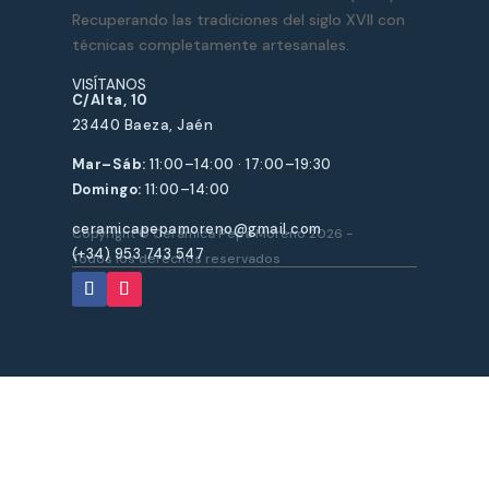
Recuperando las tradiciones del siglo XVII con
en
elegir
técnicas completamente artesanales.
la
en
página
la
VISÍTANOS
C/Alta, 10
de
página
23440 Baeza, Jaén
producto
de
Mar–Sáb:
11:00–14:00 · 17:00–19:30
produ
Domingo:
11:00–14:00
ceramicapepamoreno@gmail.com
Copyright © Cerámica Pepa Moreno 2026 -
(+34) 953 743 547
Todos los derechos reservados